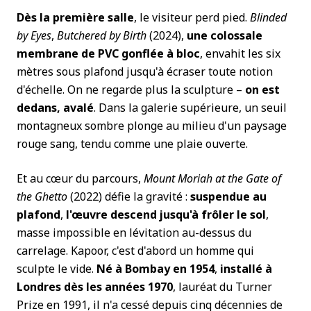
Dès la première salle
, le visiteur perd pied.
Blinded
by Eyes
,
Butchered by Birth
(2024),
une colossale
membrane de PVC gonflée à bloc
, envahit les six
mètres sous plafond jusqu'à écraser toute notion
d'échelle. On ne regarde plus la sculpture –
on est
dedans, avalé
. Dans la galerie supérieure, un seuil
montagneux sombre plonge au milieu d'un paysage
rouge sang, tendu comme une plaie ouverte.
Et au cœur du parcours,
Mount Moriah at the Gate of
the Ghetto
(2022) défie la gravité :
suspendue au
plafond
,
l'œuvre descend jusqu'à frôler le sol
,
masse impossible en lévitation au-dessus du
carrelage. Kapoor, c'est d'abord un homme qui
sculpte le vide.
Né à Bombay en 1954
,
installé à
Londres dès les années 1970
, lauréat du Turner
Prize en 1991, il n'a cessé depuis cinq décennies de