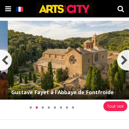
Gustave Fayet à l'Abbaye de Fontfroide
·
·
·
·
·
·
·
·
Tout voir