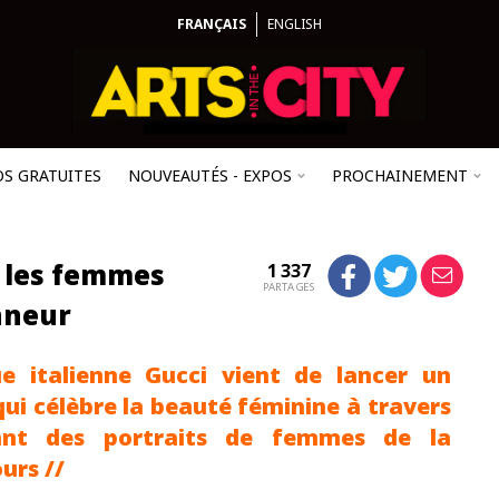
FRANÇAIS
ENGLISH
OS GRATUITES
NOUVEAUTÉS - EXPOS
PROCHAINEMENT
t les femmes
1 337
PARTAGES
onneur
e italienne Gucci vient de lancer un
i célèbre la beauté féminine à travers
ant des portraits de femmes de la
urs //