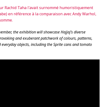
ur Rachid Taha l'avait surnommé humoristiquement
rabe) en référence à la comparaison avec Andy Warhol,
 somme.
vember, the exhibition will showcase Hajjaj’s diverse
rovoking and exuberant patchwork of colours, patterns,
everyday objects, including the Sprite cans and tomato