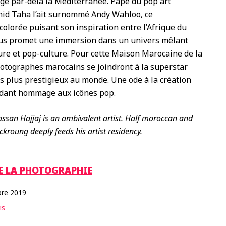
ge par-delà la Méditerranée. Pape du pop art
hid Taha l’ait surnommé Andy Wahloo, ce
colorée puisant son inspiration entre l’Afrique du
us promet une immersion dans un univers mêlant
ture et pop-culture. Pour cette Maison Marocaine de la
otographes marocains se joindront à la superstar
s plus prestigieux au monde. Une ode à la création
ndant hommage aux icônes pop.
ssan Hajjaj is an ambivalent artist. Half moroccan and
ckroung deeply feeds his artist residency.
E LA PHOTOGRAPHIE
re 2019
is