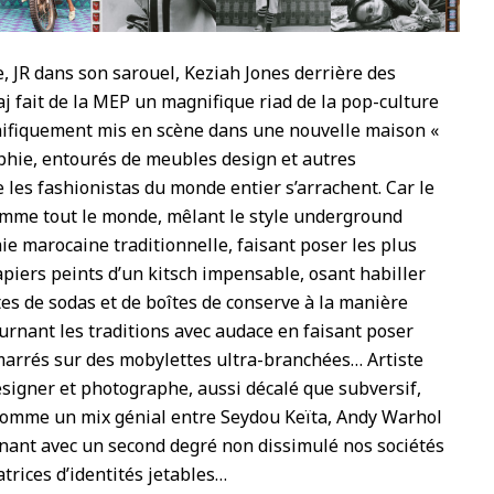
 JR dans son sarouel, Keziah Jones derrière des
aj fait de la MEP un magnifique riad de la pop-culture
gnifiquement mis en scène dans une nouvelle maison «
phie, entourés de meubles design et autres
les fashionistas du monde entier s’arrachent. Car le
omme tout le monde, mêlant le style underground
ie marocaine traditionnelle, faisant poser les plus
piers peints d’un kitsch impensable, osant habiller
es de sodas et de boîtes de conserve à la manière
rnant les traditions avec audace en faisant poser
arrés sur des mobylettes ultra-branchées… Artiste
 designer et photographe, aussi décalé que subversif,
 comme un mix génial entre Seydou Keïta, Andy Warhol
onnant avec un second degré non dissimulé nos sociétés
ices d’identités jetables…