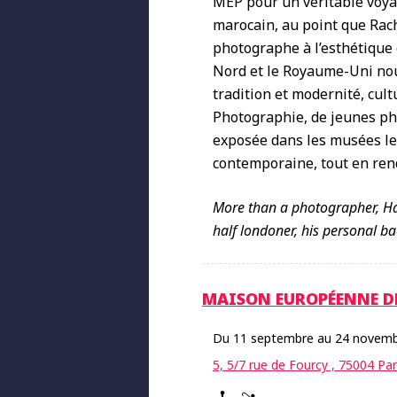
MEP pour un véritable voya
marocain, au point que Rac
photographe à l’esthétique 
Nord et le Royaume-Uni no
tradition et modernité, cul
Photographie, de jeunes ph
exposée dans les musées le
contemporaine, tout en re
More than a photographer, Ha
half londoner, his personal ba
MAISON EUROPÉENNE D
Du 11 septembre au 24 novemb
5, 5/7 rue de Fourcy , 75004 Par