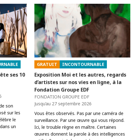
URNABLE
GRATUIT
INCONTOURNABLE
fête ses 10
Exposition Moi et les autres, regards
d’artistes sur nos vies en ligne, à la
Fondation Groupe EDF
6
FONDATION GROUPE EDF
Jusqu’au 27 septembre 2026
de son
osé sur les
Vous êtes observés. Pas par une caméra de
élèbre le
surveillance. Par une œuvre qui vous répond.
 dans un
Ici, le trouble règne en maître. Certaines
œuvres donnent la parole à des intelligences