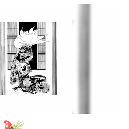
ouk Hriech" data-kind="photo" />
3