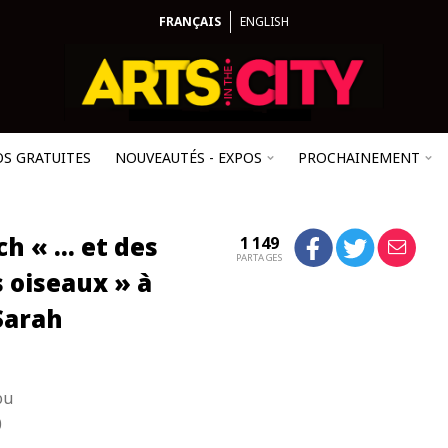
FRANÇAIS
ENGLISH
OS GRATUITES
NOUVEAUTÉS - EXPOS
PROCHAINEMENT
ch « … et des
1 149
PARTAGES
s oiseaux » à
Sarah
ou
0