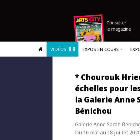
Consulter
le magazine
VIDÉOS
EXPOS EN COURS
EXP
* Chourouk Hrie
échelles pour le
la Galerie Anne 
Bénichou
Galerie Anne Sarah Bénich
Du 16 mai au 18 juillet 202