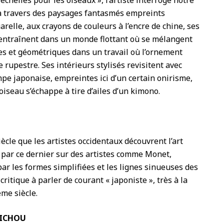
 échelles pour les oiseaux », l’artiste interroge notre
à travers des paysages fantasmés empreints
uarelle, aux crayons de couleurs à l’encre de chine, ses
entraînent dans un monde flottant où se mélangent
les et géométriques dans un travail où l’ornement
 rupestre. Ses intérieurs stylisés revisitent avec
ampe japonaise, empreintes ici d’un certain onirisme,
iseau s’échappe à tire d’ailes d’un kimono.
ècle que les artistes occidentaux découvrent l’art
é par ce dernier sur des artistes comme Monet,
par les formes simplifiées et les lignes sinueuses des
itique à parler de courant « japoniste », très à la
me siècle.
NICHOU