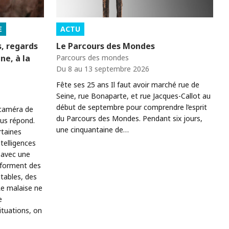
E
ACTU
s, regards
Le Parcours des Mondes
gne, à la
Parcours des mondes
Du 8 au 13 septembre 2026
Fête ses 25 ans Il faut avoir marché rue de
Seine, rue Bonaparte, et rue Jacques-Callot au
début de septembre pour comprendre l’esprit
 caméra de
du Parcours des Mondes. Pendant six jours,
ous répond.
une cinquantaine de…
rtaines
telligences
s avec une
nsforment des
tables, des
Le malaise ne
e
ituations, on