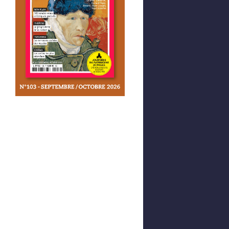
© Chourouk Hriech" data-kind="photo" />
© Chourouk Hriech" data-kind="photo" />
Afficher votre panier
0,00 €
0