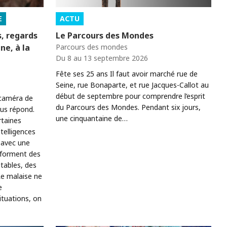
E
ACTU
s, regards
Le Parcours des Mondes
gne, à la
Parcours des mondes
Du 8 au 13 septembre 2026
Fête ses 25 ans Il faut avoir marché rue de
Seine, rue Bonaparte, et rue Jacques-Callot au
début de septembre pour comprendre l’esprit
 caméra de
du Parcours des Mondes. Pendant six jours,
ous répond.
une cinquantaine de…
rtaines
telligences
s avec une
nsforment des
tables, des
Le malaise ne
e
ituations, on