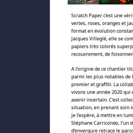
Scratch Paper c’est une vér
vertes, roses, oranges et j
format en évolution constan
Jacques Villeglé, elle se c
papiers très colorés superp
recouvrement, de foisonnem
A l’origine de ce chantier 
parmi les plus notables de 
premier et graffiti. La colla
vivons une année 2020 qui 
avenir incertain. C’est coll
situation, en prenant soin l
je l’espère, à mettre en lu
Stéphane Carricondo, l’un d
d’envergure retrace le parco