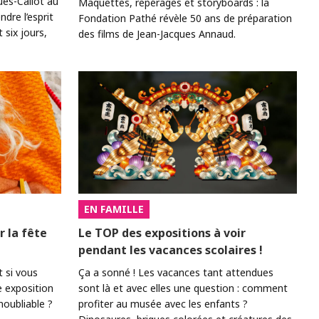
ues-Callot au
Maquettes, repérages et storyboards : la
re l’esprit
Fondation Pathé révèle 50 ans de préparation
six jours,
des films de Jean-Jacques Annaud.
EN FAMILLE
r la fête
Le TOP des expositions à voir
pendant les vacances scolaires !
t si vous
Ça a sonné ! Les vacances tant attendues
e exposition
sont là et avec elles une question : comment
noubliable ?
profiter au musée avec les enfants ?