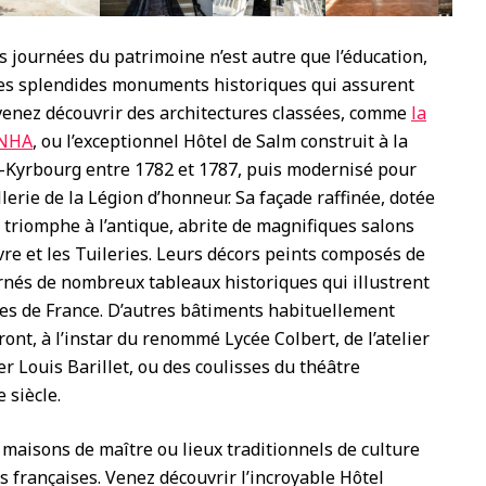
s journées du patrimoine n’est autre que l’éducation,
les splendides monuments historiques qui assurent
, venez découvrir des architectures classées, comme
la
INHA
, ou l’exceptionnel Hôtel de Salm construit à la
Kyrbourg entre 1782 et 1787, puis modernisé pour
lerie de la Légion d’honneur. Sa façade raffinée, dotée
e triomphe à l’antique, abrite de magnifiques salons
vre et les Tuileries. Leurs décors peints composés de
ornés de nombreux tableaux historiques qui illustrent
ues de France. D’autres bâtiments habituellement
ont, à l’instar du renommé Lycée Colbert, de l’atelier
r Louis Barillet, ou des coulisses du théâtre
 siècle.
 maisons de maître ou lieux traditionnels de culture
s françaises. Venez découvrir l’incroyable Hôtel