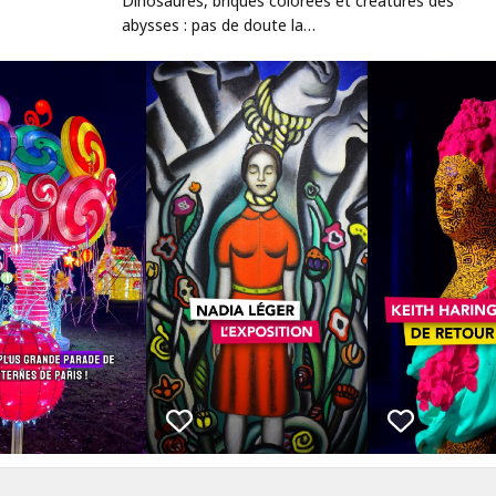
Dinosaures, briques colorées et créatures des
abysses : pas de doute la…