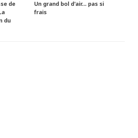
sse de
Un grand bol d'air... pas si
La
frais
n du