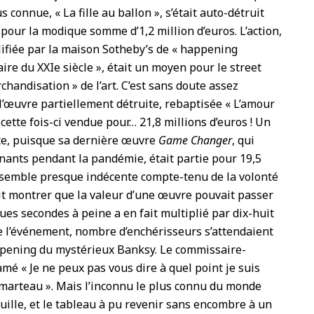
 connue, « La fille au ballon », s’était auto-détruit
 pour la modique somme d’1,2 million d’euros. L’action,
alifiée par la maison Sotheby’s de « happening
aire du XXIe siècle », était un moyen pour le street
chandisation » de l’art. C’est sans doute assez
l’œuvre partiellement détruite, rebaptisée « L’amour
 cette fois-ci vendue pour… 21,8 millions d’euros ! Un
ste, puisque sa dernière œuvre
Game Changer
, qui
gnants pendant la pandémie, était partie pour 19,5
 semble presque indécente compte-tenu de la volonté
ait montrer que la valeur d’une œuvre pouvait passer
ues secondes à peine a en fait multiplié par dix-huit
 de l’événement, nombre d’enchérisseurs s’attendaient
pening du mystérieux Banksy. Le commissaire-
mé « Je ne peux pas vous dire à quel point je suis
ce marteau ». Mais l’inconnu le plus connu du monde
nquille, et le tableau à pu revenir sans encombre à un