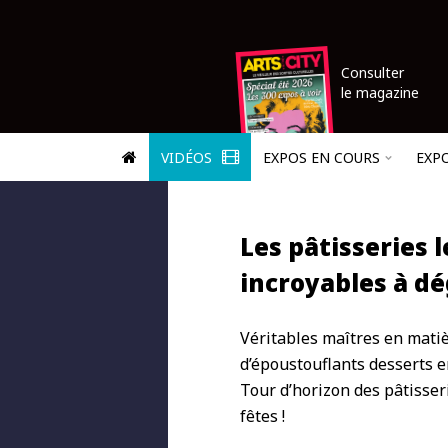
Consulter
le magazine
VIDÉOS
EXPOS EN COURS
EXP
Les pâtisseries l
incroyables à d
Véritables maîtres en matiè
d’époustouflants desserts e
Tour d’horizon des pâtisser
fêtes !