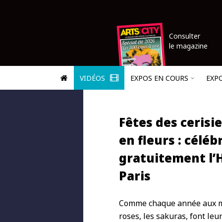
Consulter
le magazine
VIDÉOS
EXPOS EN COURS
EXP
Fêtes des cerisi
en fleurs : céléb
gratuitement l’
Paris
Comme chaque année aux mois
roses, les sakuras, font leu