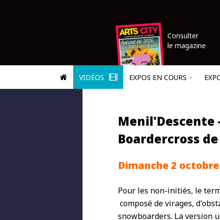
Consulter
le magazine
VIDÉOS
EXPOS EN COURS
EXP
Menil'Descente 
Boardercross de 
Dimanche 2 octobre 
Pour les non-initiés, le ter
composé de virages, d'obsta
snowboarders. La version u