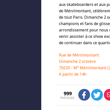
aux skateboarders et aux pa
de Ménilmontant, célèbreme
de tout Paris. Dimanche 2 oc
champions et fans de gliss
arrondissement pour nous of
venir assister à ce show exc
de continuer dans ce quarti
Rue de Ménilmontant
Dimanche 2 octobre
75020 - M° Ménilmontant (2
A partir de 14h
999
PARTAGES