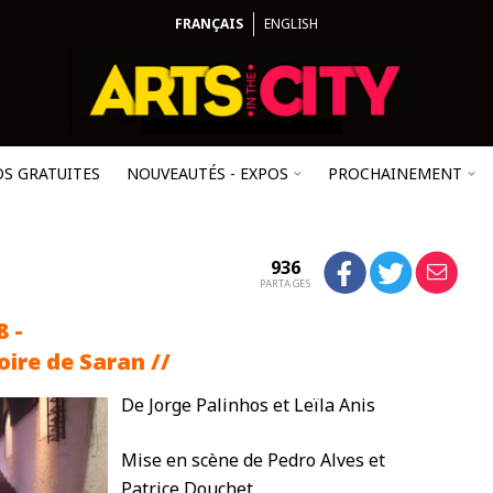
FRANÇAIS
ENGLISH
OS GRATUITES
NOUVEAUTÉS - EXPOS
PROCHAINEMENT
936
PARTAGES
8 -
oire de Saran //
De Jorge Palinhos et Leïla Anis
Mise en scène de Pedro Alves et
Patrice Douchet