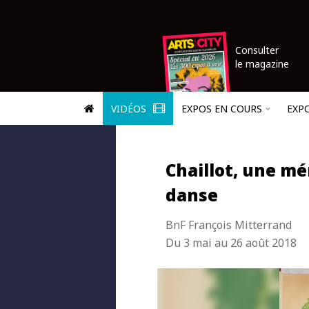
Consulter
le magazine
VIDÉOS
EXPOS EN COURS
EXP
Chaillot, une mé
danse
BnF François Mitterrand
Du 3 mai au 26 août 2018