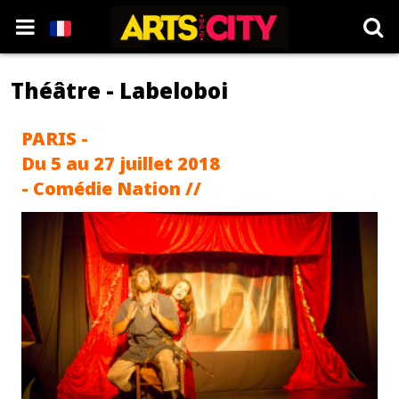
Théâtre - Labeloboi
PARIS -
Du 5 au 27 juillet 2018
- Comédie Nation //