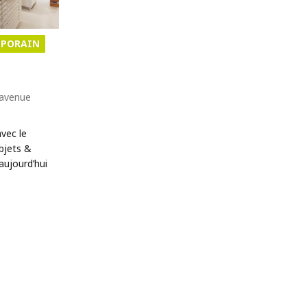
PORAIN
 avenue
vec le
objets &
’aujourd’hui