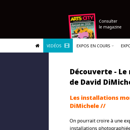
Consulter
le magazine
VIDÉOS
EXPOS EN COURS
EXP
Découverte - Le
de David DiMich
Les installations mo
DiMichele //
On pourrait croire à une ex
installations photographié