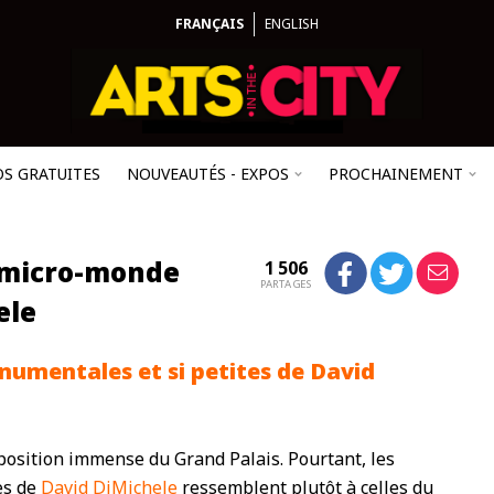
FRANÇAIS
ENGLISH
OS GRATUITES
NOUVEAUTÉS - EXPOS
PROCHAINEMENT
 micro-monde
1 506
PARTAGES
ele
numentales et si petites de David
position immense du Grand Palais. Pourtant, les
es de
David DiMichele
ressemblent plutôt à celles du