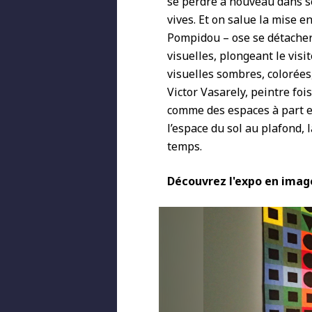
se perdre à nouveau dans se
vives. Et on salue la mise e
Pompidou – ose se détacher
visuelles, plongeant le vi
visuelles sombres, colorées
Victor Vasarely, peintre fo
comme des espaces à part en
l’espace du sol au plafond,
temps.
Découvrez l'expo en image