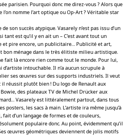
sée parisien. Pourquoi donc me direz-vous ? Alors que
que l’on nomme l’art optique ou Op-Art ? Véritable star
 de son succès atypique. Vasarely n’est pas issu d’un
si tant est qu’il y en ait un – C’est avant tout un
 et pire encore, un publicitaire… Publicité et art,
 bon ménage dans le très élitiste milieu artistique.
 ne fait là encore rien comme tout le monde. Pour lui,
 d’artiste intouchable. Il n’a aucun scrupule à
lier ses œuvres sur des supports industriels. Il veut
t il réussit plutôt bien ! Du logo de Renault aux
 Bowie, des plateaux TV de Michel Drücker aux
imard… Vasarely est littéralement partout, dans tous
 les posters, les sacs à main. L’artiste ira même jusqu’à
, fait d’un langage de formes et de couleurs,
 résolument populaire donc. Au point, évidemment qu’il
. Ses œuvres géométriques deviennent de jolis motifs