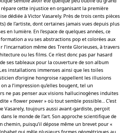
optique semble avoir été quelque peu oublié du grand
répare cette injustice en organisant la première
se dédiée à Victor Vasarely. Près de trois cents pièces
s) de l’artiste, dont certaines jamais vues depuis plus
ses en lumière. En l’espace de quelques années, ce
e formation a vu ses abstractions pop et colorées aux
r l’incarnation même des Trente Glorieuses, à travers
chitecture ou les films. Ce n’est donc pas par hasard
 de ses tableaux pour la couverture de son album
 Les installations immenses ainsi que les toiles
ticien d’origine hongroise rappellent les illusions
, on a l’impression qu’elles bougent, tel un
rs ne pas penser aux visions hallucinogènes induites
 dite « flower power » où tout semble possible… C’est
e Vasarely, toujours aussi avant-gardiste, perçoit
 dans le monde de l’art. Son approche scientifique de
 bon chemin, puisqu’il dépose même un brevet pour «
d’alphabet qui mêle plusieurs formes géométriques au