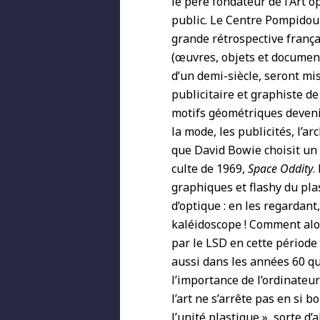
le père fondateur de l’Art 
public. Le Centre Pompidou 
grande rétrospective françai
(œuvres, objets et document
d’un demi-siècle, seront mi
publicitaire et graphiste d
motifs géométriques deveni
la mode, les publicités, l’ar
que David Bowie choisit un
culte de 1969,
Space Oddity
.
graphiques et flashy du plas
d’optique : en les regardant
kaléidoscope ! Comment alo
par le LSD en cette période
aussi dans les années 60 qu
l’importance de l’ordinateur
l’art ne s’arrête pas en si
l’unité plastique », sorte 