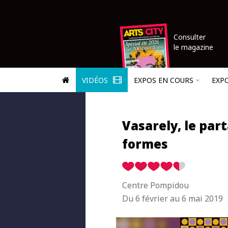
Consulter
le magazine
VIDÉOS
EXPOS EN COURS
EXP
Vasarely, le par
formes
Centre Pompidou
Du 6 février au 6 mai 2019