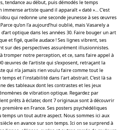
isés, tendance au début, puis démodés le temps
n immense artiste quand il apparaît « daté »… C’est
pidou qui redonne une seconde jeunesse à ses œuvres
Parce qu’on l’a aujourd’hui oublié, mais Vasarely a
 d’art optique dans les années 30. Faire bouger un art
que et figé, quelle audace ! Ses lignes vibrent, ses
nt sur des perspectives assurément illusionnistes.
à tromper notre perception, et ce, sans faire appel à
00 œuvres de l’artiste qui s’exposent, retraçant la
te qui n’a jamais rien voulu faire comme tout le
temps et l'instabilité dans l'art abstrait. C’est là sa
gine des tableaux dont les contrastes et les jeux
hénomènes de vibration optique. Regardez par
nt prêts à éclater, dont 7 originaux sont à découvrir
e première en France. Ses posters psychédéliques
du temps un tout autre aspect. Nous sommes ici aux
siècle en avance sur son temps. Ici on se surprend à