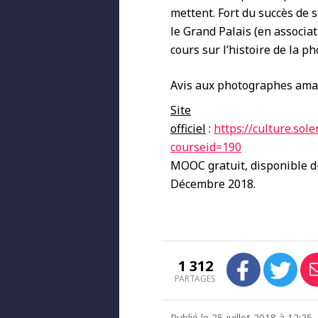
mettent. Fort du succès de s
le Grand Palais (en associ
cours sur l’histoire de la p
Avis aux photographes amate
Site
officiel
:
https://culture.sol
courseid=190
MOOC gratuit, disponible 
Décembre 2018.
1 312
PARTAGES
Publié le 25 juillet 2018 à 12:2