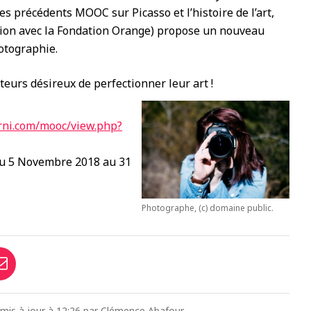
es précédents MOOC sur Picasso et l’histoire de l’art,
ation avec la Fondation Orange) propose un nouveau
hotographie.
urs désireux de perfectionner leur art !
erni.com/mooc/view.php?
du 5 Novembre 2018 au 31
Photographe, (c) domaine public.
5, mis à jour à 12:26 par Clémence Abafour