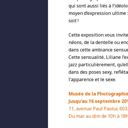
qui sont aussi liés à l’idéol
moyen d’expression ultime :
soit !
Cette exposition vous invit
néons, de la dentelle ou en
dans cette ambiance sensuel
Cette sensualité, Liliane l’
jazz particulièrement, qu’el
dans des poses sexy, refléta
l'apparence et le sexe.
Musée de la Photographi
Jusqu'au 16 septembre 20
11, avenue Paul Pastur, 603
Du mar. au dim de 10h à 18