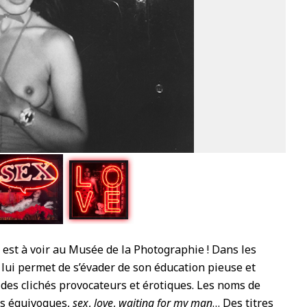
4
n est à voir au Musée de la Photographie ! Dans les
lui permet de s’évader de son éducation pieuse et
s des clichés provocateurs et érotiques. Les noms de
ns équivoques,
sex
,
love
,
waiting for my man
… Des titres