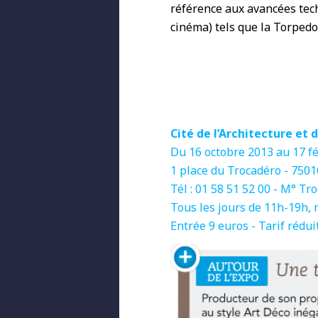
référence aux avancées tech
cinéma) tels que la Torpedo
Cité de l’Architecture et
Du 16 octobre 2013 au 17 fé
1 place du Trocadéro - 7501
Tél : 01 58 51 52 00 - M° Tr
Tous les jours de 11h-19h, 
Entrée 9 euros - Tarif rédui