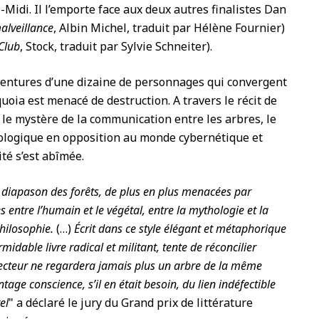
Midi. Il l’emporte face aux deux autres finalistes Dan
alveillance
, Albin Michel, traduit par Hélène Fournier)
Club
, Stock, traduit par Sylvie Schneiter).
ventures d’une dizaine de personnages qui convergent
quoia est menacé de destruction. A travers le récit de
 le mystère de la communication entre les arbres, le
ologique en opposition au monde cybernétique et
té s’est abîmée.
 diapason des forêts, de plus en plus menacées par
es entre l’humain et le végétal, entre la mythologie et la
philosophie.
(…)
Écrit dans ce style élégant et métaphorique
rmidable livre radical et militant, tente de réconcilier
lecteur ne regardera jamais plus un arbre de la même
age conscience, s’il en était besoin, du lien indéfectible
el
" a déclaré le jury du Grand prix de littérature