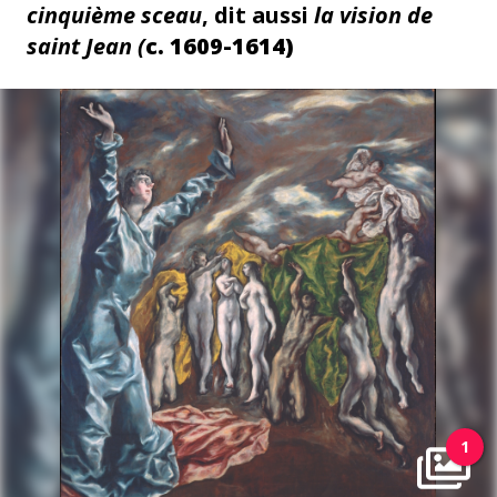
cinquième sceau
, dit aussi
la vision de
saint Jean (
c. 1609-1614)
1