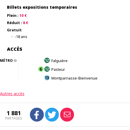
Billets expositions temporaires
Plein :
10 €
Réduit :
8 €
Gratuit
-18 ans
ACCÈS
MÉTRO
Falguière
Pasteur
Montparnasse-Bienvenue
Autres accès
1 881
PARTAGES