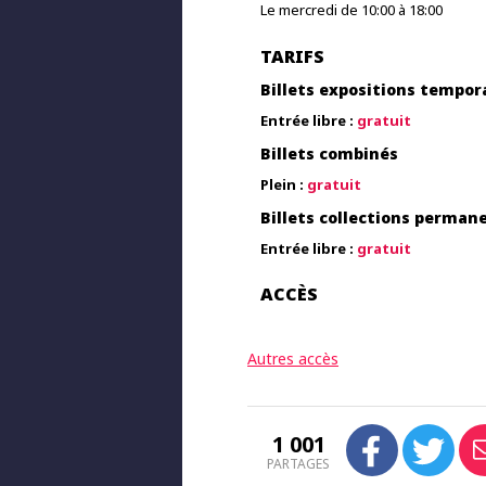
Le mercredi de 10:00 à 18:00
TARIFS
Billets expositions tempor
Entrée libre :
gratuit
Billets combinés
Plein :
gratuit
Billets collections perman
Entrée libre :
gratuit
ACCÈS
Autres accès
1 001
PARTAGES