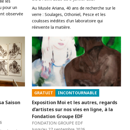
le les
u pour un
Au Musée Ariana, 40 ans de recherche sur le
ent observée
verre : Soulages, Othoniel, Pesce et les
coulisses inédites d'un laboratoire qui
réinvente la matière.
GRATUIT
INCONTOURNABLE
sa Saison
Exposition Moi et les autres, regards
d’artistes sur nos vies en ligne, à la
Fondation Groupe EDF
6
FONDATION GROUPE EDF
Jusqu’au 27 septembre 2026