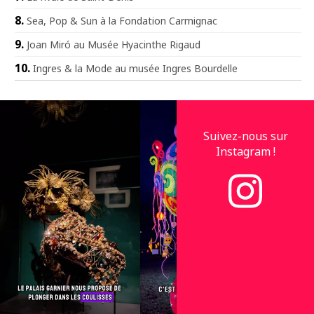
Sea, Pop & Sun à la Fondation Carmignac
Joan Miró au Musée Hyacinthe Rigaud
Ingres & la Mode au musée Ingres Bourdelle
Suivez-nous sur
Instagram !