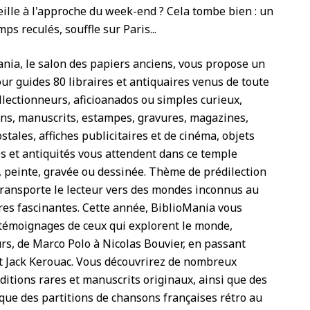
ille à l'approche du week-end ? Cela tombe bien : un
ps reculés, souffle sur Paris...
ania, le salon des papiers anciens, vous propose un
ur guides 80 libraires et antiquaires venus de toute
ollectionneurs, aficioanados ou simples curieux,
ens, manuscrits, estampes, gravures, magazines,
tales, affiches publicitaires et de cinéma, objets
os et antiquités vous attendent dans ce temple
, peinte, gravée ou dessinée. Thème de prédilection
e transporte le lecteur vers des mondes inconnus au
res fascinantes. Cette année, BiblioMania vous
 témoignages de ceux qui explorent le monde,
rs, de Marco Polo à Nicolas Bouvier, en passant
et Jack Kerouac. Vous découvrirez de nombreux
itions rares et manuscrits originaux, ainsi que des
 que des partitions de chansons françaises rétro au