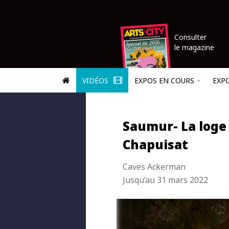
Consulter
le magazine
VIDÉOS
EXPOS EN COURS
EXP
Saumur- La loge 
Chapuisat
Caves Ackerman
Jusqu’au 31 mars 2022