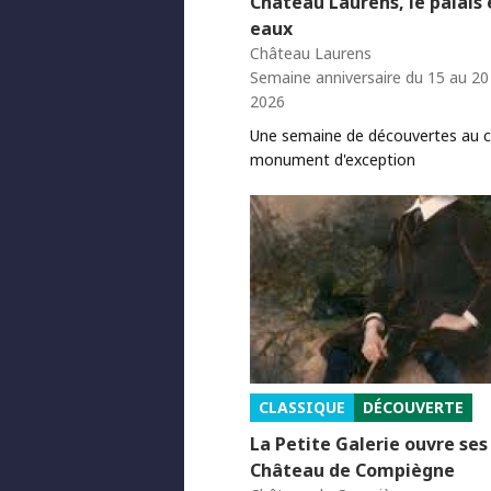
Château Laurens, le palais
eaux
Château Laurens
Semaine anniversaire du 15 au 2
2026
Une semaine de découvertes au 
monument d'exception
CLASSIQUE
DÉCOUVERTE
La Petite Galerie ouvre ses
Château de Compiègne