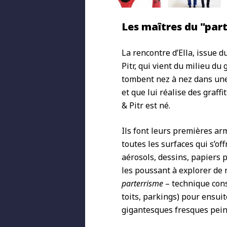
Les maîtres du "par
La rencontre d’Ella, issue d
Pitr, qui vient du milieu du 
tombent nez à nez dans une r
et que lui réalise des graffi
& Pitr est né.
Ils font leurs premières ar
toutes les surfaces qui s’of
aérosols, dessins, papiers pe
les poussant à explorer de n
parterrisme
– technique cons
toits, parkings) pour ensuit
gigantesques fresques peint