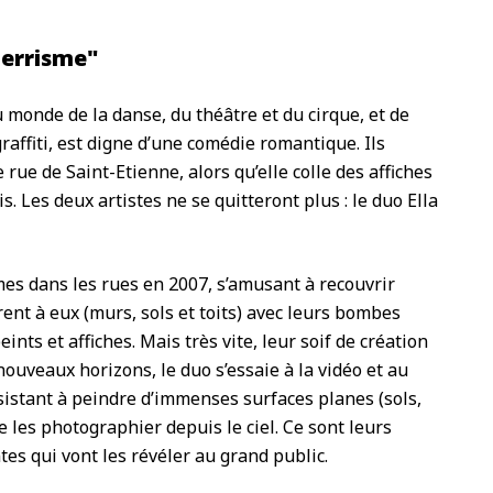
terrisme"
u monde de la danse, du théâtre et du cirque, et de
graffiti, est digne d’une comédie romantique. Ils
ue de Saint-Etienne, alors qu’elle colle des affiches
tis. Les deux artistes ne se quitteront plus : le duo Ella
mes dans les rues en 2007, s’amusant à recouvrir
frent à eux (murs, sols et toits) avec leurs bombes
ints et affiches. Mais très vite, leur soif de création
ouveaux horizons, le duo s’essaie à la vidéo et au
istant à peindre d’immenses surfaces planes (sols,
e les photographier depuis le ciel. Ce sont leurs
es qui vont les révéler au grand public.