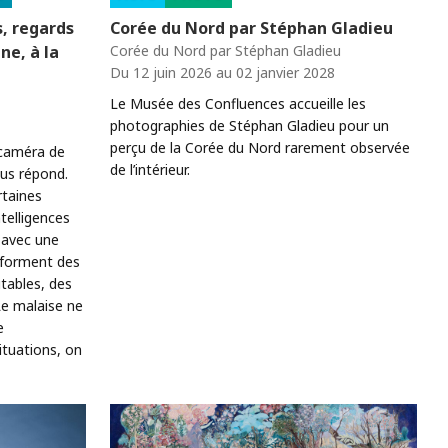
s, regards
Corée du Nord par Stéphan Gladieu
gne, à la
Corée du Nord par Stéphan Gladieu
Du 12 juin 2026 au 02 janvier 2028
Le Musée des Confluences accueille les
photographies de Stéphan Gladieu pour un
perçu de la Corée du Nord rarement observée
 caméra de
de l’intérieur.
ous répond.
rtaines
telligences
s avec une
nsforment des
tables, des
Le malaise ne
e
ituations, on