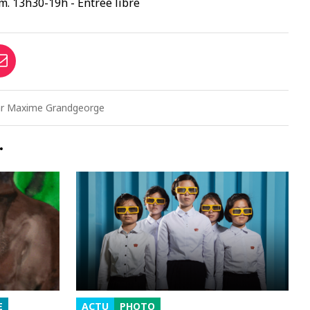
am. 13h30-19h - Entrée libre
par Maxime Grandgeorge
…
E
ACTU
PHOTO