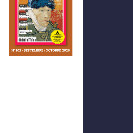
© Ella & Pitr / Galerie Le Feuvre et Roze" data-kind=
© Ella & Pitr / Galerie Le Feuvre et Roze" data-kind=
Afficher votre panier
0,00 €
0