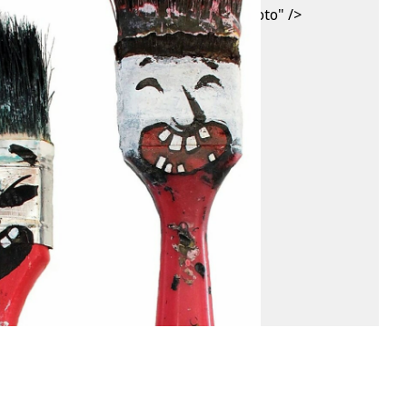
lerie Le Feuvre et Roze" data-kind="photo" />
2