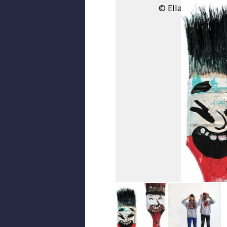
© Ella & Pitr / Ga