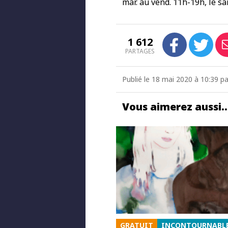
mar. au vend. 11h-19h, le s
1 612
PARTAGES
Publié le 18 mai 2020 à 10:39 
Vous aimerez aussi
GRATUIT
INCONTOURNABL