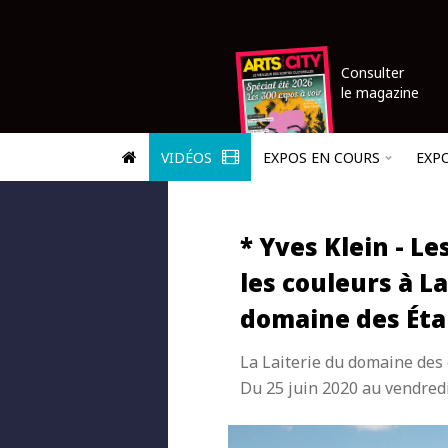
Consulter
le magazine
VIDÉOS
EXPOS EN COURS
EXP
* Yves Klein - L
les couleurs à La
domaine des Ét
La Laiterie du domaine des
Du 25 juin 2020 au vendredi