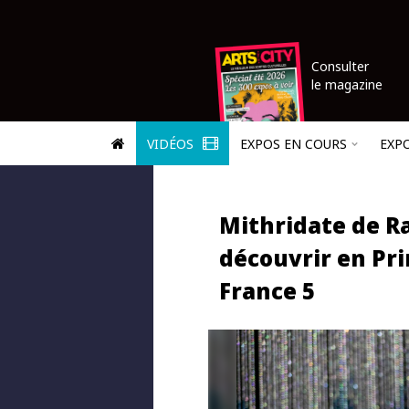
Consulter
le magazine
VIDÉOS
EXPOS EN COURS
EXP
Mithridate de R
découvrir en Pr
France 5