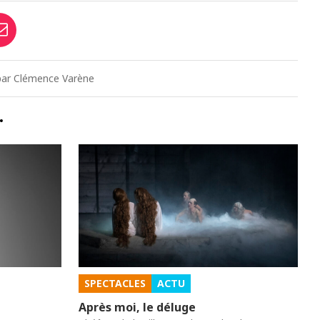
6 par Clémence Varène
…
SPECTACLES
ACTU
Après moi, le déluge