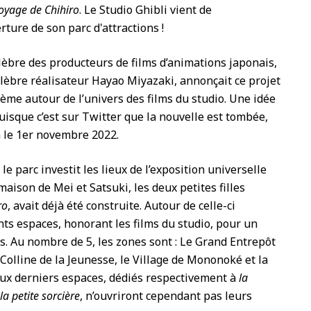
oyage de Chihiro
. Le Studio Ghibli vient de
ture de son parc d'attractions !
élèbre des producteurs de films d’animations japonais,
élèbre réalisateur Hayao Miyazaki, annonçait ce projet
hème autour de l’univers des films du studio. Une idée
uisque c’est sur Twitter que la nouvelle est tombée,
 le 1
er
novembre 2022.
le parc investit les lieux de l’exposition universelle
 maison de Mei et Satsuki, les deux petites filles
ro
, avait déjà été construite. Autour de celle-ci
nts espaces, honorant les films du studio, pour un
es. Au nombre de 5, les zones sont : Le Grand Entrepôt
 Colline de la Jeunesse, le Village de Mononoké et la
eux derniers espaces, dédiés respectivement à
la
 la petite sorcière
, n’ouvriront cependant pas leurs