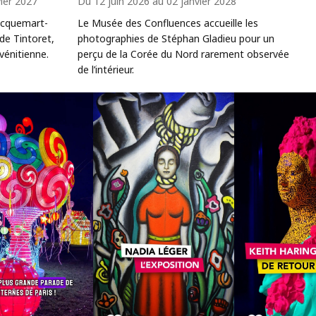
ier 2027
Du 12 juin 2026 au 02 janvier 2028
acquemart-
Le Musée des Confluences accueille les
 de Tintoret,
photographies de Stéphan Gladieu pour un
vénitienne.
perçu de la Corée du Nord rarement observée
de l’intérieur.