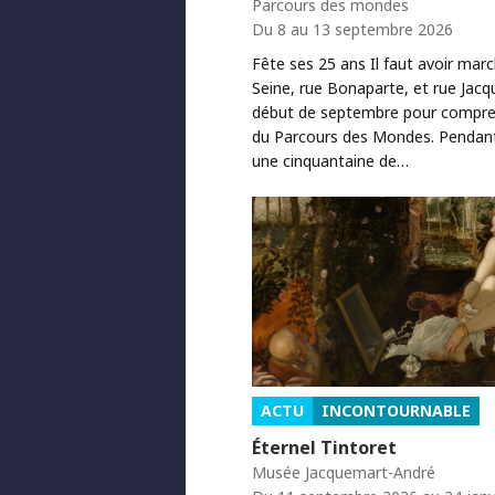
Parcours des mondes
Du 8 au 13 septembre 2026
Fête ses 25 ans Il faut avoir mar
Seine, rue Bonaparte, et rue Jacq
début de septembre pour comprend
du Parcours des Mondes. Pendant 
une cinquantaine de…
ACTU
INCONTOURNABLE
Éternel Tintoret
Musée Jacquemart-André