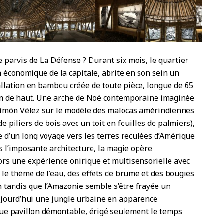
22
e parvis de La Défense ? Durant six mois, le quartier
n économique de la capitale, abrite en son sein un
allation en bambou créée de toute pièce, longue de 65
0 m de haut. Une arche de Noé contemporaine imaginée
 Simón Vélez sur le modèle des malocas amérindiennes
e piliers de bois avec un toit en feuilles de palmiers),
e d’un long voyage vers les terres reculées d’Amérique
ns l’imposante architecture, la magie opère
rs une expérience onirique et multisensorielle avec
 le thème de l’eau, des effets de brume et des bougies
in tandis que l’Amazonie semble s’être frayée un
ujourd’hui une jungle urbaine en apparence
ue pavillon démontable, érigé seulement le temps