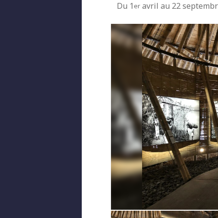
Du 1
avril au 22 septemb
er