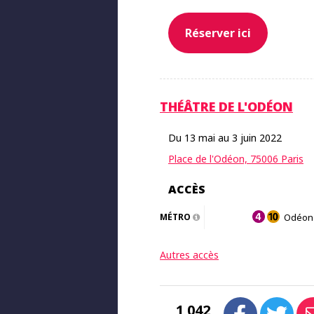
Réserver ici
THÉÂTRE DE L'ODÉON
Du 13 mai au 3 juin 2022
Place de l'Odéon, 75006 Paris
ACCÈS
MÉTRO
Odéon
Autres accès
1 042