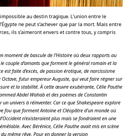
impossible au destin tragique. L’union entre le
d’Égypte ne peut s’achever que par la mort. Mais entre
ces, ils s’aimeront envers et contre tous, y compris
un moment de bascule de l’Histoire où deux rapports au
 le couple d’amants que forment le général romain et la
ce est faite d’excès, de passion érotique, de narcissisme
e Octave, futur empereur Auguste, qui veut faire régner sur
sure et la stabilité. À cette œuvre exubérante, Célie Pauthe
hammed Abdel Wahab et des poèmes de Constantin
ur un univers à réinventer. Car ce que Shakespeare explore
 rêve fou que forment Antoine et Cléopâtre d’un monde où
d’Occident n’existeraient plus mais se fondraient en une
démêlable. Avec Bérénice, Célie Pauthe avait mis en scène
ne du même rêve. Pour en donner la version