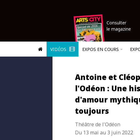
Consulter
le magazine
VIDÉOS
EXPOS EN COURS
EXP
Antoine et Cléop
l'Odéon : Une hi
d'amour mythiq
toujours
Théâtre de l'Odéon
Du 13 mai au 3 juin 2022