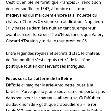
er
C’est ici, en pleine forêt, que François I
rendit son
dernier souffle en 1547, à l’ombre des tours
médiévales qui marquent encore la silhouette du
château. Charles X y signe son abdication, Napoléon
er
I
y passe sa dernière nuit en tant qu’empereur
avant son exil forcé sur l’île d’Elbe, tandis que Valéry
Giscard d’Estaing y initie le tout premier G6.
Entre légendes royales et secrets d’État, le château
de Rambouillet s’est depuis retiré de la scène
politique tout en conservant ses intrigues.
Focus sur… La Laiterie de la Reine
Difficile d’imaginer Marie-Antoinette jouer à la
laitière. Parce que la jeune souveraine ne portait pas
dans son cœur le château – allant jusqu’à l’affubler
du doux nom de « gothique crapaudière » – le roi
Louis XVI met tout en œuvre pour consoler la Reine