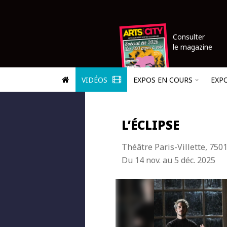
Consulter
le magazine
VIDÉOS
EXPOS EN COURS
EXP
L’ÉCLIPSE
Théâtre Paris-Villette, 750
Du 14 nov. au 5 déc. 2025