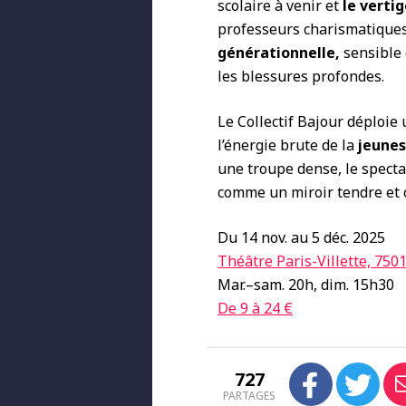
scolaire à venir et
le verti
professeurs charismatiques 
générationnelle,
sensible 
les blessures profondes.
Le Collectif Bajour déploie 
l’énergie brute de la
jeunes
une troupe dense, le specta
comme un miroir tendre et 
Du 14 nov. au 5 déc. 2025
Théâtre Paris-Villette, 750
Mar.–sam. 20h, dim. 15h30
De 9 à 24 €
727
PARTAGES