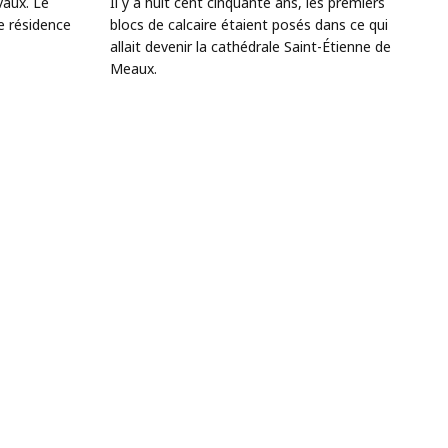
vaux. Le
Il y a huit cent cinquante ans, les premiers
e résidence
blocs de calcaire étaient posés dans ce qui
allait devenir la cathédrale Saint-Étienne de
Meaux.