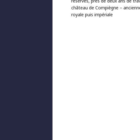
réserves, près de deux ans de tra
château de Compiègne – ancienn
royale puis impériale