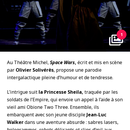
1
Au Théâtre Michel,
Space Wars
,
écrit et mis en scène
par
Olivier Solivérès
, propose une parodie
intergalactique pleine d’humour et de tendresse.
L’intrigue suit
la Princesse Sheila,
traquée par les
soldats de l’Empire, qui envoie un appel à l’aide à son
vieil ami Obione Two Three. Ensemble, ils
embarquent avec son jeune disciple
Jean-Luc
Walker
dans une aventure absurde : sabres lasers,
hologrammes, robots délirants et clins d’œil aux