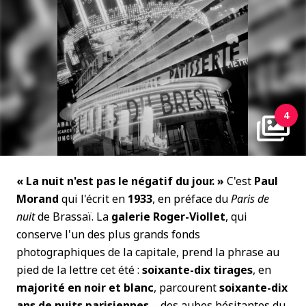
4
« La nuit n'est pas le négatif du jour. »
C'est
Paul
Morand
qui l'écrit en
1933
, en préface du
Paris de
nuit
de Brassaï. La
galerie Roger-Viollet
, qui
conserve l'un des plus grands fonds
photographiques de la capitale, prend la phrase au
pied de la lettre cet été :
soixante-dix tirages
, en
majorité en noir et blanc
, parcourent
soixante-dix
ans de nuits parisiennes
– des aubes hésitantes du