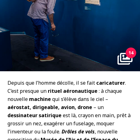
14
Depuis que l’homme décolle, il se fait
caricaturer
.
C’est presque un
rituel aéronautique
: à chaque
nouvelle
machine
qui s’élève dans le ciel –
aérostat, dirigeable, avion, drone
– un
dessinateur satirique
est là, crayon en main, prêt à
grossir un nez, exagérer un fuselage, moquer
l’inventeur ou la foule.
Drôles de vols
, nouvelle
exposition du
Musée de l’Air et de l’Espace du