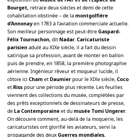
Bourget,
retrace deux siècles et demi de cette
cohabitation obstinée – de la
montgolfière
d’Annonay
en 1783 à l’aviation commerciale actuelle.
Son meilleur personnage est peut-être
Gaspard-
Félix Tournachon,
dit
Nadar
.
Caricaturiste
parisien
adulé au XIXe siècle, il a fait du dessin
satirique sa profession, avant de monter en ballon
puis de prendre, en 1858, la première photographie
aérienne. Ingénieur rêveur et moqueur lucide, il
côtoie ici
Cham
et
Daumier
pour le XIXe siècle,
Coco
et
Riss
pour une période plus récente. Les feuilles
viennent des collections du musée, complétées par
des prêts exceptionnels de dessinateurs de presse,
de
La Contemporaine
et du
musée Tomi Ungerer
.
On découvre comment, au-delà de la moquerie, les
caricaturistes ont glorifié les aviateurs, servi la
propagande des deux
Guerres mondiales
,