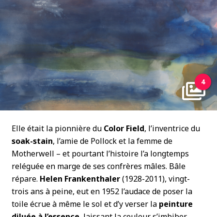
4
Elle était la pionnière du
Color Field
, l’inventrice du
soak-stain
, l’amie de Pollock et la femme de
Motherwell – et pourtant l’histoire l’a longtemps
reléguée en marge de ses confrères mâles. Bâle
répare.
Helen Frankenthaler
(1928-2011), vingt-
trois ans à peine, eut en 1952 l’audace de poser la
toile écrue à même le sol et d’y verser la
peinture
diluée à l’essence
, laissant la couleur s’imbiber