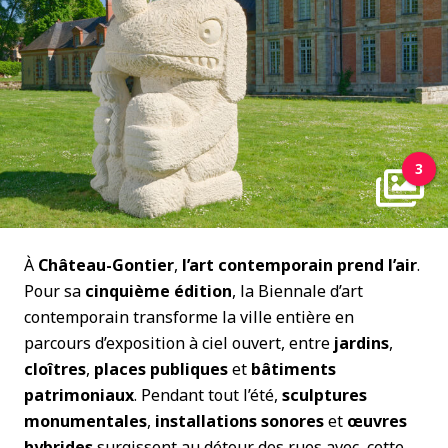
3
À
Château-Gontier
,
l’art contemporain prend l’air
.
Pour sa
cinquième
édition
, la Biennale d’art
contemporain transforme la ville entière en
parcours d’exposition à ciel ouvert, entre
jardins
,
cloîtres
,
places publiques
et
bâtiments
patrimoniaux
. Pendant tout l’été,
sculptures
monumentales
,
installations
sonores
et
œuvres
hybrides
surgissent au détour des rues avec, cette