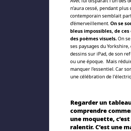
Avec lui disparaît l’un des
n’aura cessé, pendant plus 
contemporain semblait parf
d’émerveillement.
On se so
bleus impossibles, de ce
des poèmes visuels.
On se 
ses paysages du Yorkshire,
dessins sur iPad, de son re
ou une époque. Mais réduir
manquer l’essentiel. Car son
une célébration de l'électri
Regarder un tableau
comprendre comment
une moquette, c’est 
ralentir. C’est une m