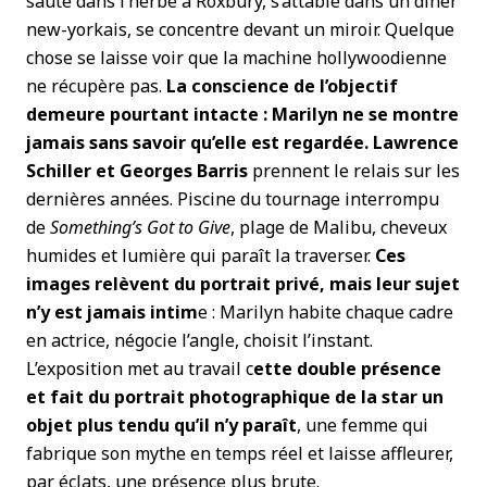
saute dans l’herbe à Roxbury, s’attable dans un diner
new-yorkais, se concentre devant un miroir. Quelque
chose se laisse voir que la machine hollywoodienne
ne récupère pas.
La conscience de l’objectif
demeure pourtant intacte : Marilyn ne se montre
jamais sans savoir qu’elle est regardée.
Lawrence
Schiller et Georges Barris
prennent le relais sur les
dernières années. Piscine du tournage interrompu
de
Something’s Got to Give
, plage de Malibu, cheveux
humides et lumière qui paraît la traverser.
Ces
images relèvent du portrait privé, mais leur sujet
n’y est jamais intim
e : Marilyn habite chaque cadre
en actrice, négocie l’angle, choisit l’instant.
L’exposition met au travail c
ette double présence
et fait du portrait photographique de la star un
objet plus tendu qu’il n’y paraît
, une femme qui
fabrique son mythe en temps réel et laisse affleurer,
par éclats, une présence plus brute.