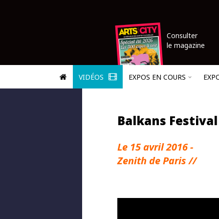
Consulter
le magazine
VIDÉOS
EXPOS EN COURS
EXP
Balkans Festival
Le 15 avril 2016 -
Zenith de Paris //