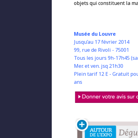
objets qui constituent la m
Musée du Louvre
Jusqu’au 17 février 2014
99, rue de Rivoli - 75001
Tous les jours 9h-17h45 (sau
Mer. et ven. jsq 21h30
Plein tarif 12 E - Gratuit po
ans