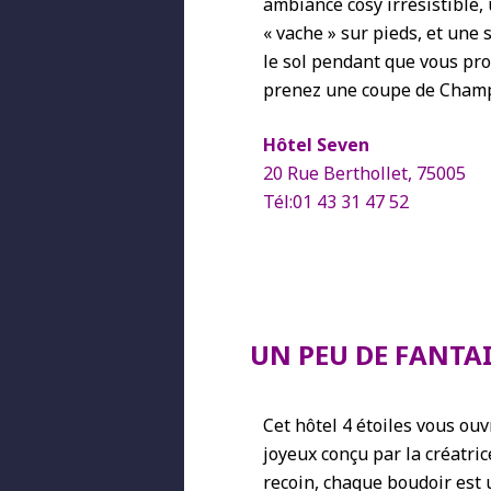
ambiance cosy irrésistible, 
« vache » sur pieds, et une 
le sol pendant que vous prof
prenez une coupe de Champa
Hôtel Seven
20 Rue Berthollet, 75005
Tél:01 43 31 47 52
UN PEU DE FANTAISI
Cet hôtel 4 étoiles vous ouv
joyeux conçu par la créatri
recoin, chaque boudoir est 