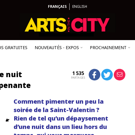
FRANÇAIS
ENGLISH
OS GRATUITES
NOUVEAUTÉS - EXPOS
PROCHAINEMENT
e nuit
1 535
PARTAGES
rpenante
Comment pimenter un peu la
soirée de la Saint-Valentin ?
Rien de tel qu’un dépaysement
d’une nuit dans un lieu hors du