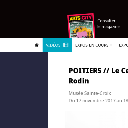
Consulter
le magazine
VIDÉOS
EXPOS EN COURS
EXP
POITIERS // Le C
Rodin
Musée Sainte-Croix
Du 17 novembre 2017 au 18