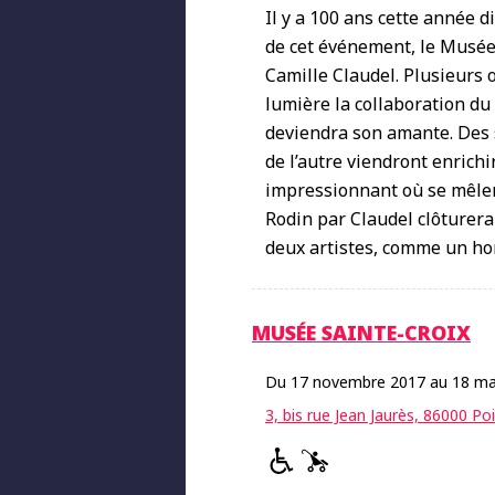
Il y a 100 ans cette année d
de cet événement, le Musée 
Camille Claudel. Plusieurs 
lumière la collaboration du 
deviendra son amante. Des s
de l’autre viendront enrich
impressionnant où se mêlent
Rodin par Claudel clôturera
deux artistes, comme un hom
MUSÉE SAINTE-CROIX
Du 17 novembre 2017 au 18 ma
3, bis rue Jean Jaurès, 86000 Poi