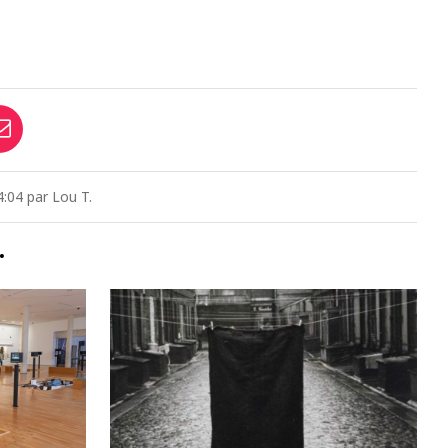
:04 par Lou T.
…