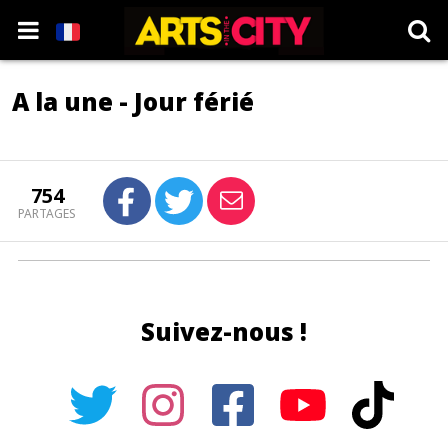
A la une - Jour férié
754
PARTAGES
Suivez-nous !