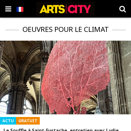
OEUVRES POUR LE CLIMAT
ACTU
GRATUIT
Le Souffle à Saint-Eustache, entretien avec Lydie